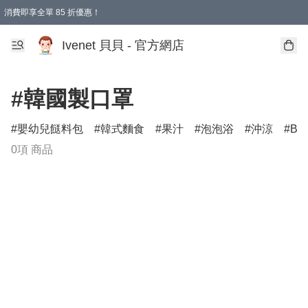
消費即享全單 85 折優惠！
Ivenet 貝貝 - 官方網店
#韓國製口罩
嬰幼兒餸料包
韓式麵食
果汁
泡泡浴
沖涼
B
0項 商品