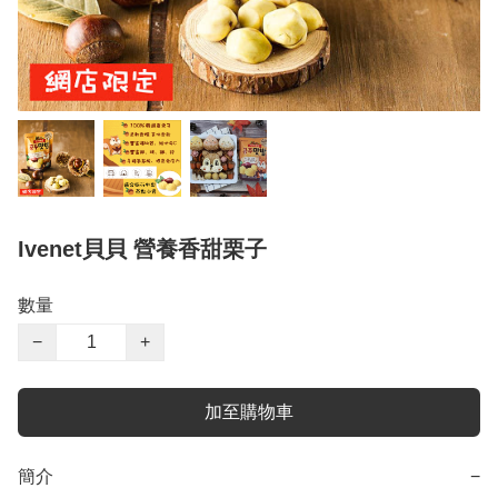
Ivenet貝貝 營養香甜栗子
數量
−
+
加至購物車
簡介
−