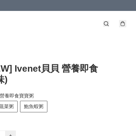
EW] Ivenet貝貝 營養即食
味)
貝貝 營養即食寶寶粥
蔬菜粥
鮑魚蝦粥
+