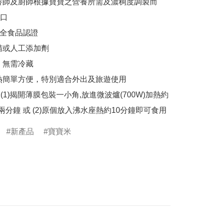
養師及廚師根據寶寶之營養所需及濃稠度調製而
口

安全食品認證

精或人工添加劑

，無需冷藏

熱簡單方便，特別適合外出及旅遊使用

: (1)揭開薄膜包裝一小角,放進微波爐(700W)加熱約
新產品
寶寶米