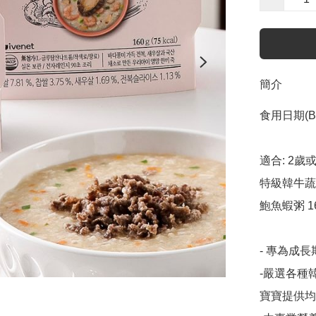
簡介
食用日期(Bes
適合: 2歲或以上
特級韓牛蔬菜粥
鮑魚蝦粥 160
- 專為成
-嚴選各種
寶寶提供均