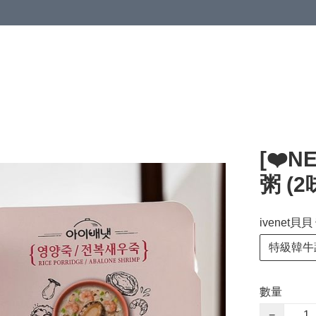
[❤️N
粥 (2
ivenet
特級韓牛
數量
−