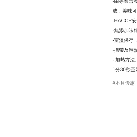
-由專業營
成，美味可
-HACCP
-無添加味
-室溫保存
-攜帶及翻
- 加熱方法
本月優惠